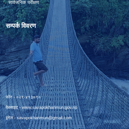
सार्वजनिक परीक्षण
सम्पर्क विवरण
फोन - ०२९-४१३०९०
वेबसाइट -
www.savapokharimun.gov.np
इमेल -
savapokharimun@gmail.com