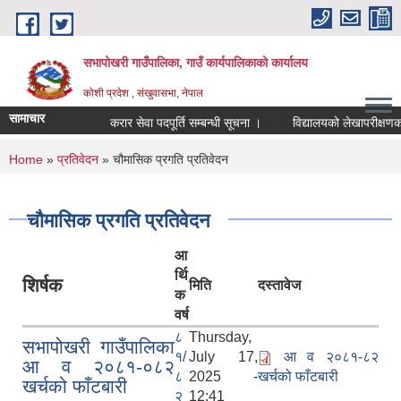
Skip to main content
सभापोखरी गाउँपालिका, गाउँ कार्यपालिकाको कार्यालय
कोशी प्रदेश , संखुवासभा, नेपाल
सामाचार
करार सेवा पदपूर्ति सम्बन्धी सूचना ।
You are here
Home
»
प्रतिवेदन
» चौमासिक प्रगति प्रतिवेदन
चौमासिक प्रगति प्रतिवेदन
आ
र्थि
शिर्षक
मिति
दस्तावेज
क
वर्ष
८
Thursday,
सभापोखरी गाउँपालिका
१/
July 17,
आ व २०८१-८२
आ व २०८१-०८२
८
2025 -
खर्चको फाँटबारी
खर्चको फाँटबारी
२
12:41