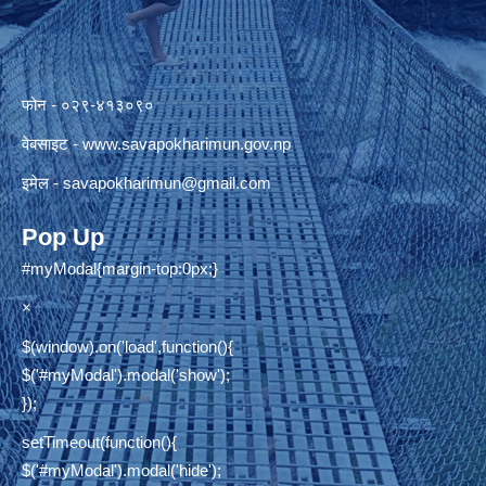
फोन - ०२९-४१३०९०
वेबसाइट -
www.savapokharimun.gov.np
इमेल -
savapokharimun@gmail.com
Pop Up
#myModal{margin-top:0px;}
×
$(window).on('load',function(){
$('#myModal').modal('show');
});
setTimeout(function(){
$('#myModal').modal('hide');