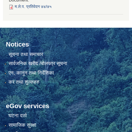
Document:
म.ले.प. प्रतिवेदन ७४/७५
Notices
सूचना तथा समाचार
सार्वजनिक खरीद /बोलपत्र सूचना
एन, कानुन तथा निर्देशिका
कर तथा शुल्कहरु
eGov services
घटना दर्ता
सामाजिक सुरक्षा