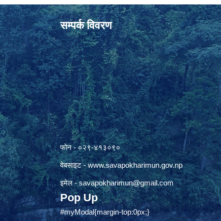
सम्पर्क विवरण
फोन - ०२९-४१३०९०
वेबसाइट -
www.savapokharimun.gov.np
इमेल -
savapokharimun@gmail.com
Pop Up
#myModal{margin-top:0px;}