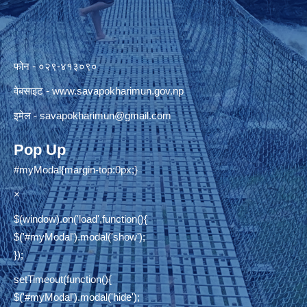
फोन - ०२९-४१३०९०
वेबसाइट -
www.savapokharimun.gov.np
इमेल -
savapokharimun@gmail.com
Pop Up
#myModal{margin-top:0px;}
×
$(window).on('load',function(){
$('#myModal').modal('show');
});
setTimeout(function(){
$('#myModal').modal('hide');