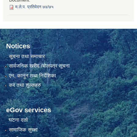
Document:
म.ले.प. प्रतिवेदन ७४/७५
Notices
सूचना तथा समाचार
सार्वजनिक खरीद /बोलपत्र सूचना
एन, कानुन तथा निर्देशिका
कर तथा शुल्कहरु
eGov services
घटना दर्ता
सामाजिक सुरक्षा