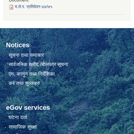
Document:
म.ले.प. प्रतिवेदन ७४/७५
Notices
सूचना तथा समाचार
सार्वजनिक खरीद /बोलपत्र सूचना
एन, कानुन तथा निर्देशिका
कर तथा शुल्कहरु
eGov services
घटना दर्ता
सामाजिक सुरक्षा