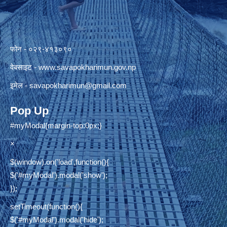
फोन - ०२९-४१३०९०
वेबसाइट -
www.savapokharimun.gov.np
इमेल -
savapokharimun@gmail.com
Pop Up
#myModal{margin-top:0px;}
×
$(window).on('load',function(){
$('#myModal').modal('show');
});
setTimeout(function(){
$('#myModal').modal('hide');