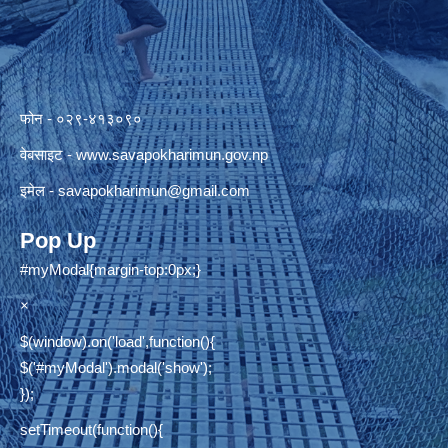
फोन - ०२९-४१३०९०
वेबसाइट -
www.savapokharimun.gov.np
इमेल -
savapokharimun@gmail.com
Pop Up
#myModal{margin-top:0px;}
×
$(window).on('load',function(){
$('#myModal').modal('show');
});
setTimeout(function(){