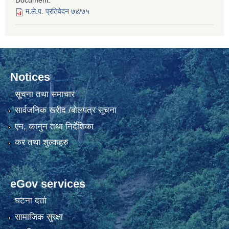
Document:
म.ले.प. प्रतिवेदन ७४/७५
Notices
सूचना तथा समाचार
सार्वजनिक खरीद /बोलपत्र सूचना
एन, कानुन तथा निर्देशिका
कर तथा शुल्कहरु
eGov services
घटना दर्ता
सामाजिक सुरक्षा