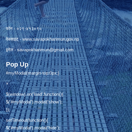
फोन - ०२९-४१३०९०
वेबसाइट -
www.savapokharimun.gov.np
इमेल -
savapokharimun@gmail.com
Pop Up
#myModal{margin-top:0px;}
×
$(window).on('load',function(){
$('#myModal').modal('show');
});
setTimeout(function(){
$('#myModal').modal('hide');