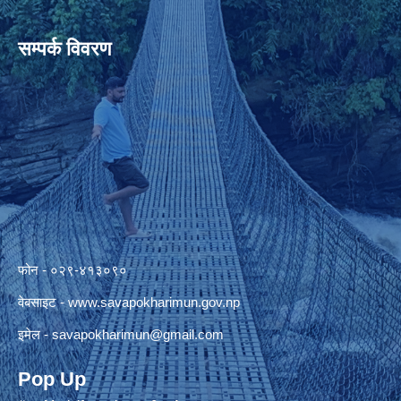
सम्पर्क विवरण
फोन - ०२९-४१३०९०
वेबसाइट -
www.savapokharimun.gov.np
इमेल -
savapokharimun@gmail.com
Pop Up