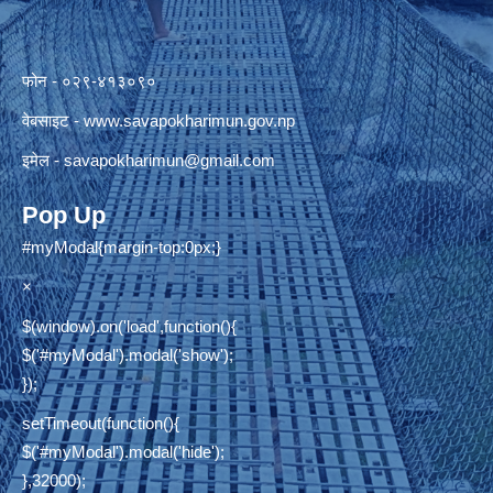
फोन - ०२९-४१३०९०
वेबसाइट -
www.savapokharimun.gov.np
इमेल -
savapokharimun@gmail.com
Pop Up
#myModal{margin-top:0px;}
×
$(window).on('load',function(){
$('#myModal').modal('show');
});
setTimeout(function(){
$('#myModal').modal('hide');
},32000);