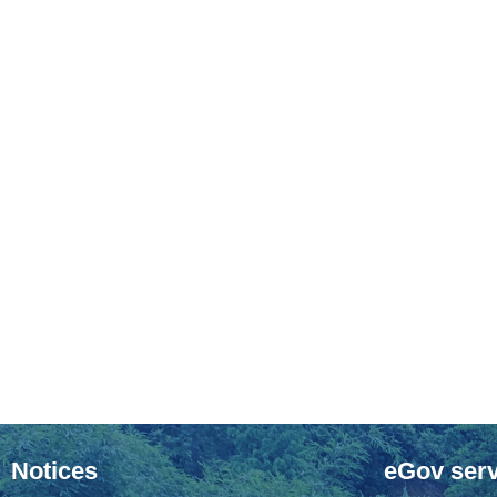
Notices
eGov serv