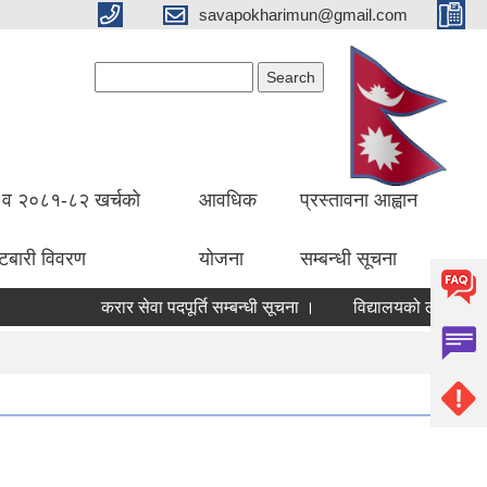
savapokharimun@gmail.com
Search form
Search
व २०८१-८२ खर्चको
आवधिक
प्रस्तावना आह्वान
ँटबारी विवरण
योजना
सम्बन्धी सूचना
करार सेवा पदपूर्ति सम्बन्धी सूचना ।