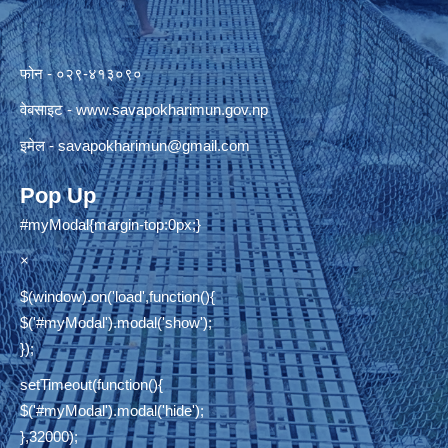
फोन - ०२९-४१३०९०
वेबसाइट -
www.savapokharimun.gov.np
इमेल -
savapokharimun@gmail.com
Pop Up
#myModal{margin-top:0px;}
×
$(window).on('load',function(){
$('#myModal').modal('show');
});
setTimeout(function(){
$('#myModal').modal('hide');
},32000);