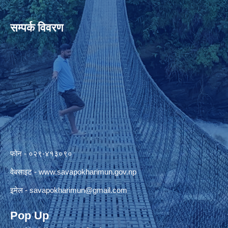
सम्पर्क विवरण
फोन - ०२९-४१३०९०
वेबसाइट -
www.savapokharimun.gov.np
इमेल -
savapokharimun@gmail.com
Pop Up