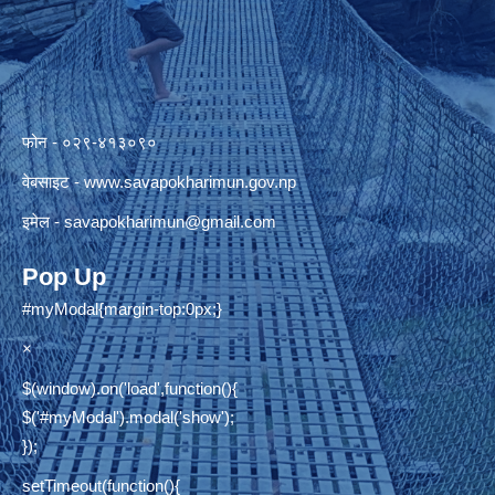
फोन - ०२९-४१३०९०
वेबसाइट -
www.savapokharimun.gov.np
इमेल -
savapokharimun@gmail.com
Pop Up
#myModal{margin-top:0px;}
×
$(window).on('load',function(){
$('#myModal').modal('show');
});
setTimeout(function(){