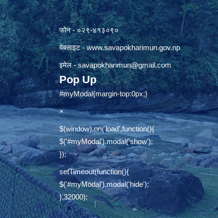
फोन - ०२९-४१३०९०
वेबसाइट -
www.savapokharimun.gov.np
इमेल -
savapokharimun@gmail.com
Pop Up
#myModal{margin-top:0px;}
×
$(window).on('load',function(){
$('#myModal').modal('show');
});
setTimeout(function(){
$('#myModal').modal('hide');
},32000);