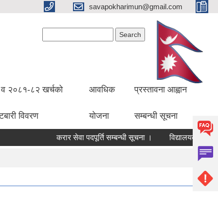
savapokharimun@gmail.com
Search form
Search
व २०८१-८२ खर्चको
आवधिक
प्रस्तावना आह्वान
ँटबारी विवरण
योजना
सम्बन्धी सूचना
करार सेवा पदपूर्ति सम्बन्धी सूचना ।