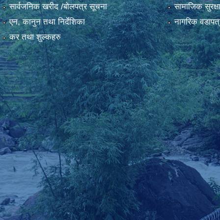
सार्वजनिक खरीद /बोलपत्र सूचना
सामाजिक सुरक्ष
एन, कानुन तथा निर्देशिका
नागरिक वडापत्
कर तथा शुल्कहरु