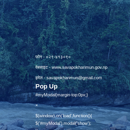
फोन - ०२९-४१३०९०
वेबसाइट -
www.savapokharimun.gov.np
इमेल -
savapokharimun@gmail.com
Pop Up
#myModal{margin-top:0px;}
×
$(window).on('load',function(){
$('#myModal').modal('show');