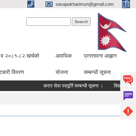
savapokharimun@gmail.com
Search form
Search
व २०८१-८२ खर्चको
आवधिक
प्रस्तावना आह्वान
ँटबारी विवरण
योजना
सम्बन्धी सूचना
करार सेवा पदपूर्ति सम्बन्धी सूचना ।