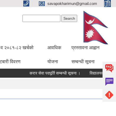
savapokharimun@gmail.com
Search form
Search
व २०८१-८२ खर्चको
आवधिक
प्रस्तावना आह्वान
ँटबारी विवरण
योजना
सम्बन्धी सूचना
करार सेवा पदपूर्ति सम्बन्धी सूचना ।