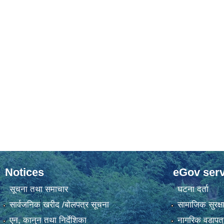
Notices
eGov serv
सूचना तथा समाचार
घटना दर्ता
सार्वजनिक खरीद /बोलपत्र सूचना
सामाजिक सुरक्ष
एन, कानुन तथा निर्देशिका
नागरिक वडापत्